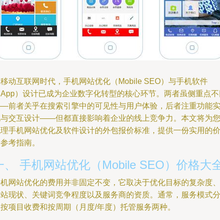
移动互联网时代，手机网站优化（Mobile SEO）与手机软件
（App）设计已成为企业数字化转型的核心环节。两者虽侧重点不
——前者关乎在搜索引擎中的可见性与用户体验，后者注重功能
现与交互设计——但都直接影响着企业的线上竞争力。本文将为
梳理手机网站优化及软件设计的外包报价标准，提供一份实用的
格参考指南。
一、 手机网站优化（Mobile SEO）价格大
手机网站优化的费用并非固定不变，它取决于优化目标的复杂度
网站现状、关键词竞争程度以及服务商的资质。通常，服务模式
为按项目收费和按周期（月度/年度）托管服务两种。