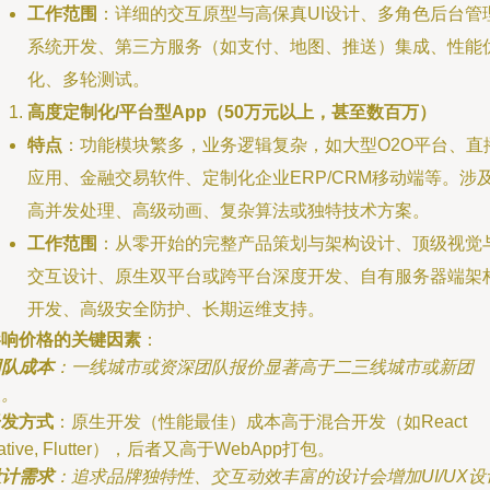
工作范围
：详细的交互原型与高保真UI设计、多角色后台管
系统开发、第三方服务（如支付、地图、推送）集成、性能
化、多轮测试。
高度定制化/平台型App（50万元以上，甚至数百万）
特点
：功能模块繁多，业务逻辑复杂，如大型O2O平台、直
应用、金融交易软件、定制化企业ERP/CRM移动端等。涉
高并发处理、高级动画、复杂算法或独特技术方案。
工作范围
：从零开始的完整产品策划与架构设计、顶级视觉
交互设计、原生双平台或跨平台深度开发、自有服务器端架
开发、高级安全防护、长期运维支持。
影响价格的关键因素
：
团队成本
：一线城市或资深团队报价显著高于二三线城市或新团
队。
开发方式
：原生开发（性能最佳）成本高于混合开发（如React
ative, Flutter），后者又高于WebApp打包。
设计需求
：追求品牌独特性、交互动效丰富的设计会增加UI/UX设