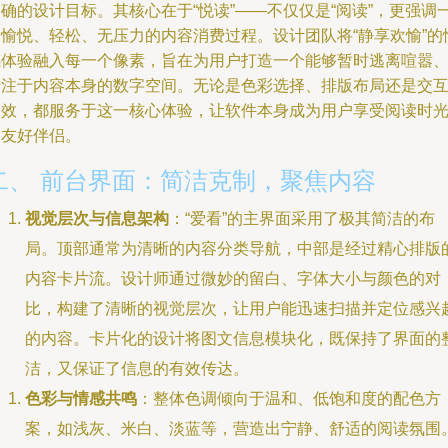
确的设计目标。其核心在于“悦读”——不仅仅是“阅读”，更强调
种愉悦、轻松、无压力的内容消费过程。设计团队将“静享欢愉”的
感体验融入每一个像素，旨在为用户打造一个能够暂时逃离喧嚣
专注于内容本身的数字空间。无论是色彩选择、排版布局还是交
动效，都服务于这一核心体验，让软件本身成为用户享受阅读时
的友好伴侣。
二、 前台界面：简洁克制，聚焦内容
视觉层次与信息架构
：“爱看”的主界面采用了极其简洁的布
局。顶部通常为清晰的内容分类导航，中部是经过精心排版
内容卡片流。设计师通过微妙的留白、字体大小与颜色的对
比，构建了清晰的视觉层次，让用户能迅速扫描并定位感兴
的内容。卡片化的设计将图文信息模块化，既保持了界面的
洁，又保证了信息的有效传达。
色彩与情感共鸣
：整体色调倾向于温和、低饱和度的配色方
案，如浅灰、米白、淡蓝等，营造出宁静、舒适的阅读氛围