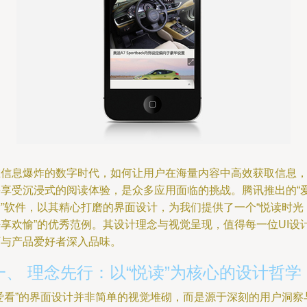
在信息爆炸的数字时代，如何让用户在海量内容中高效获取信息
并享受沉浸式的阅读体验，是众多应用面临的挑战。腾讯推出的“
看”软件，以其精心打磨的界面设计，为我们提供了一个“悦读时光
静享欢愉”的优秀范例。其设计理念与视觉呈现，值得每一位UI设
师与产品爱好者深入品味。
一、 理念先行：以“悦读”为核心的设计哲学
“爱看”的界面设计并非简单的视觉堆砌，而是源于深刻的用户洞察