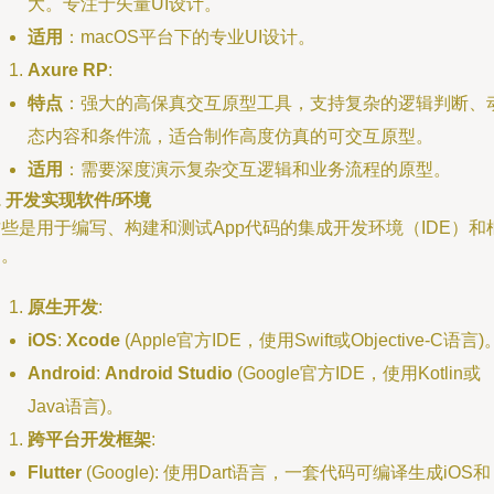
大。专注于矢量UI设计。
适用
：macOS平台下的专业UI设计。
Axure RP
:
特点
：强大的高保真交互原型工具，支持复杂的逻辑判断、
态内容和条件流，适合制作高度仿真的可交互原型。
适用
：需要深度演示复杂交互逻辑和业务流程的原型。
. 开发实现软件/环境
些是用于编写、构建和测试App代码的集成开发环境（IDE）和
架。
原生开发
:
iOS
:
Xcode
(Apple官方IDE，使用Swift或Objective-C语言)
Android
:
Android Studio
(Google官方IDE，使用Kotlin或
Java语言)。
跨平台开发框架
:
Flutter
(Google): 使用Dart语言，一套代码可编译生成iOS和