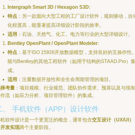
Intergraph Smart 3D / Hexagon S3D
:
特点
：另一款面向大型工程的工厂设计软件，规则驱动，自
化程度高，能显著提高详细设计阶段的效率。
适用
：石油、天然气、化工、电力等行业的大型详细设计。
Bentley OpenPlant / OpenPlant Modeler
:
特点
：基于ISO 15926开放数据模型，支持良好的互操作性
能与Bentley的其他工程软件（如用于结构的STAAD.Pro）
成。
适用
：注重数据开放性和全生命周期管理的项目。
选择考量
：项目规模、行业规范、团队协作需求、预算以及与现
工作流（如应力分析、项目管理软件）的集成。
二、 手机软件（APP）设计软件
手机软件设计是一个更宽泛的概念，通常包含
交互设计（UX/UI）
和
开发实现
两个主要阶段。