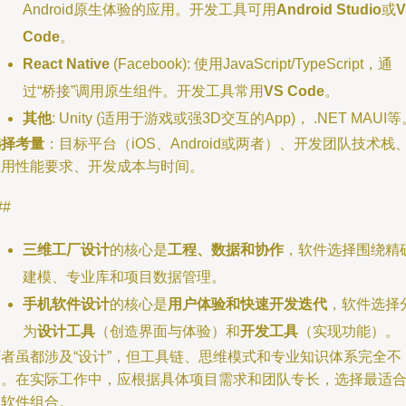
Android原生体验的应用。开发工具可用
Android Studio
或
V
Code
。
React Native
(Facebook): 使用JavaScript/TypeScript，通
过“桥接”调用原生组件。开发工具常用
VS Code
。
其他
: Unity (适用于游戏或强3D交互的App)， .NET MAUI
选择考量
：目标平台（iOS、Android或两者）、开发团队技术栈
应用性能要求、开发成本与时间。
##
三维工厂设计
的核心是
工程、数据和协作
，软件选择围绕精
建模、专业库和项目数据管理。
手机软件设计
的核心是
用户体验和快速开发迭代
，软件选择
为
设计工具
（创造界面与体验）和
开发工具
（实现功能）。
两者虽都涉及“设计”，但工具链、思维模式和专业知识体系完全不
同。在实际工作中，应根据具体项目需求和团队专长，选择最适
的软件组合。